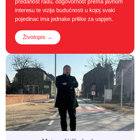
predanost radu, odgovornost prema javnom
interesu te vizija budućnosti u kojoj svaki
pojedinac ima jednake prilike za uspjeh.
Životopis →