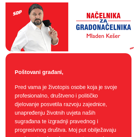
Skoči
do
sadržaja
Poštovani građani,
Pred vama je životopis osobe koja je svoje
profesionalno, društveno i političko
djelovanje posvetila razvoju zajednice,
unapređenju životnih uvjeta naših
sugrađana te izgradnji pravednog i
progresivnog društva. Moj put obilježavaju